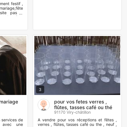
ment festif ,
 mariage,fête
ésite pas à
 qui se fera
3
mariage
pour vos fetes verres ,
flûtes, tasses café ou thé
91170 Viry-châtillon
 services de
A vendre pour vos réceptions et fêtes ,
, avec une
verres , flûtes, tasses café ou the , neuf ,