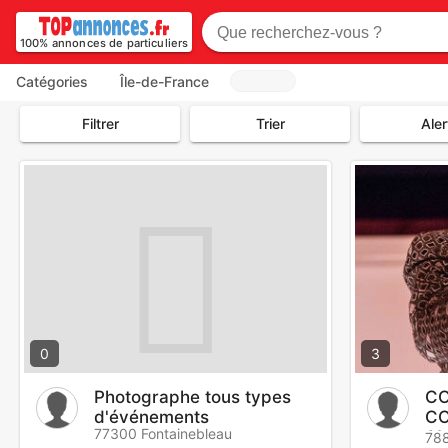
100% annonces de particuliers
Catégories
Île-de-France
Filtrer
Trier
Aler
0
3
Photographe tous types
CO
d'événements
CO
77300 Fontainebleau
A
78