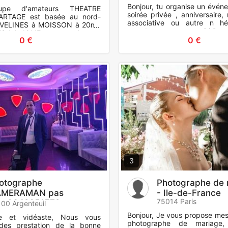
Bonjour, tu organise un événe
upe d'amateurs THEATRE
soirée privée , anniversaire,
ARTAGE est basée au nord-
associative ou autre n h
YVELINES à MOISSON à 20mn
prendre contact avec Dj Dann
-LA-JOLIE - covoiturage
un plaisir d ambi
0 €
0 €
puis cette ville. Nous serons
3
otographe
Photographe de 
MERAMAN pas
- Ile-de-France
75014 Paris
er0642651572
00 Argenteuil
Bonjour, Je vous propose mes
he et vidéaste, Nous vous
photographe de mariage
des prestation de la bonne