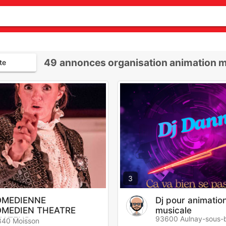
49
annonces organisation animation ma
te
3
MEDIENNE
Dj pour animatio
MEDIEN THEATRE
musicale
93600 Aulnay-sous-b
MATEUR
840 Moisson