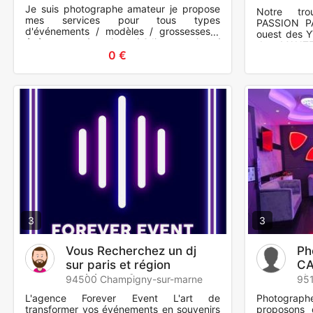
Je suis photographe amateur je propose
Notre tro
mes services pour tous types
PASSION P
d'événements / modèles / grossesses /
ouest des 
événements / mariage / ?divers projets /
de MANTES
couples
0 €
possible de
heur
3
3
Vous Recherchez un dj
Ph
sur paris et région
CA
parisienne ?
ch
94500 Champigny-sur-marne
951
L'agence Forever Event L'art de
Photograp
transformer vos événements en souvenirs
proposons 