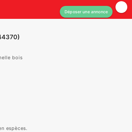
Déposer une annonce
(44370)
le bois

 espèces.
