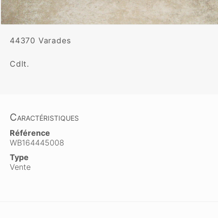
44370 Varades

Cdlt.
Caractéristiques
Référence
WB164445008
Type
Vente