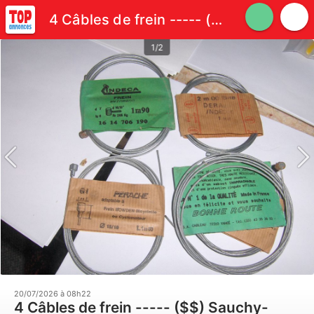
4 Câbles de frein ----- ($$)
1/2
20/07/2026 à 08h22
4 Câbles de frein ----- ($$) Sauchy-