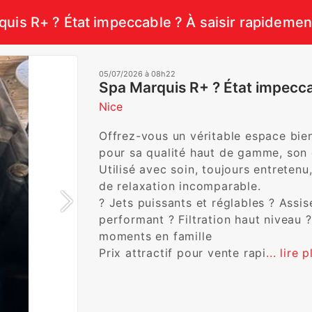
uis R+ ? État impeccable ? À saisir rapidement
05/07/2026 à 08h22
Spa Marquis R+ ? État impeccab
Nice
Offrez-vous un véritable espace bie
pour sa qualité haut de gamme, son c
Utilisé avec soin, toujours entretenu
de relaxation incomparable.

? Jets puissants et réglables ? Assi
performant ? Filtration haut niveau ?
moments en famille

Prix attractif pour vente rapi
... lire 