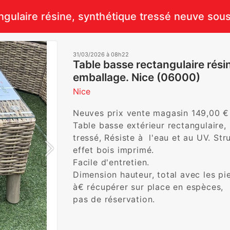
ngulaire résine, synthétique tressé neuve sou
31/03/2026 à 08h22
Table basse rectangulaire rési
emballage. Nice (06000)
Nice
Neuves prix vente magasin 149,00 € j
Table basse extérieur rectangulaire,
tressé, Résiste à  l'eau et au UV. Str
effet bois imprimé.

Facile d'entretien.

Dimension hauteur, total avec les pi
à€ récupérer sur place en espèces, 

pas de réservation.