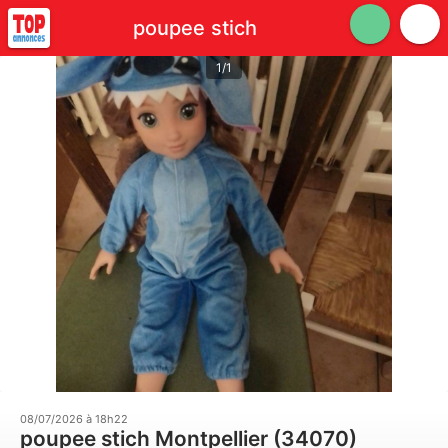
poupee stich
1/1
08/07/2026 à 18h22
poupee stich Montpellier (34070)