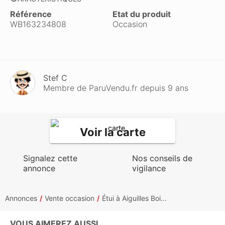
Référence
Etat du produit
WB163234808
Occasion
Stef C
Membre de ParuVendu.fr depuis 9 ans
Voir la carte
Signalez cette
Nos conseils de
annonce
vigilance
Annonces
Vente occasion
Étui à Aiguilles Boi...
VOUS AIMEREZ AUSSI