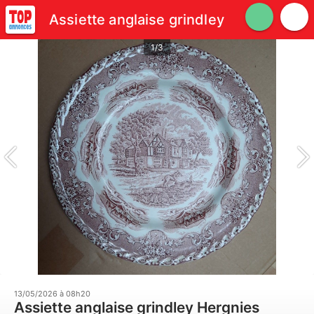
Assiette anglaise grindley
1/3
13/05/2026 à 08h20
Assiette anglaise grindley Hergnies