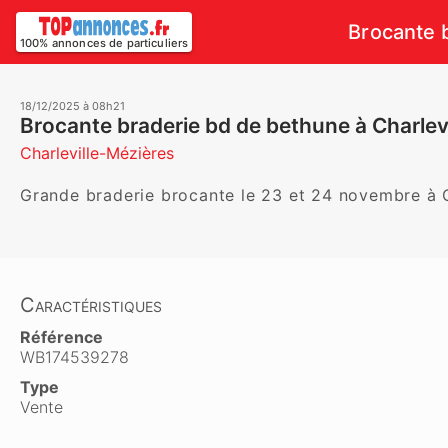
Brocante b
100% annonces de particuliers
18/12/2025 à 08h21
Brocante braderie bd de bethune à Charlevi
Charleville-Mézières
Grande braderie brocante le 23 et 24 novembre à C
Caractéristiques
Référence
WB174539278
Type
Vente