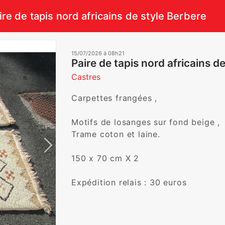
ire de tapis nord africains de style Berbere
15/07/2026 à 08h21
Paire de tapis nord africains d
Castres
Carpettes frangées ,

Motifs de losanges sur fond beige ,

Trame coton et laine.

150 x 70 cm X 2
