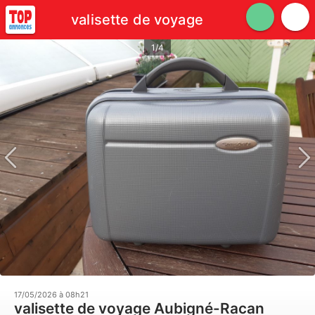
valisette de voyage
1/4
17/05/2026 à 08h21
valisette de voyage Aubigné-Racan