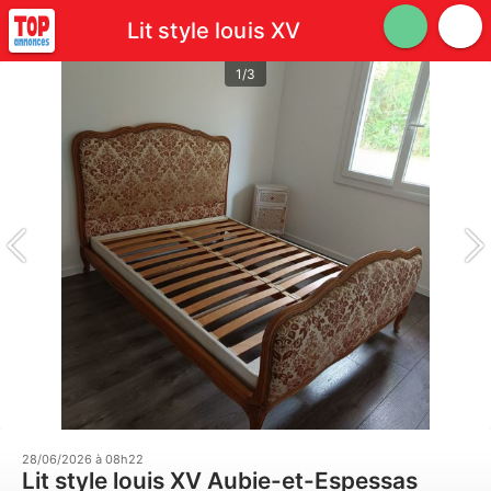
Lit style louis XV
1/3
28/06/2026 à 08h22
Lit style louis XV Aubie-et-Espessas