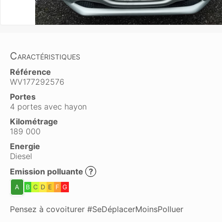
Caractéristiques
Référence
WV177292576
Portes
4 portes avec hayon
Kilométrage
189 000
Energie
Diesel
Emission polluante
?
A
B
C
D
E
F
G
Pensez à covoiturer #SeDéplacerMoinsPolluer