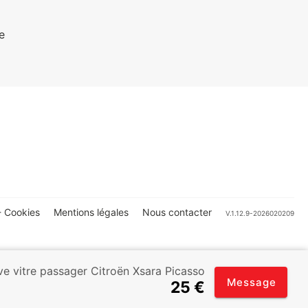
e
 Cookies
Mentions légales
Nous contacter
V.1.12.9-2026020209
e vitre passager Citroën Xsara Picasso
Message
25 €