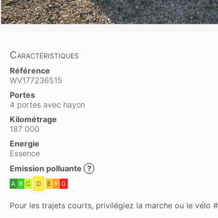
Caractéristiques
Référence
WV177236515
Portes
4 portes avec hayon
Kilométrage
187 000
Energie
Essence
Emission polluante
?
A
B
C
D
E
F
G
Pour les trajets courts, privilégiez la marche ou le vél