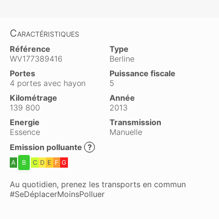
Caractéristiques
Référence
Type
WV177389416
Berline
Portes
Puissance fiscale
4 portes avec hayon
5
Kilométrage
Année
139 800
2013
Energie
Transmission
Essence
Manuelle
Emission polluante
?
A
B
C
D
E
F
G
Au quotidien, prenez les transports en commun
#SeDéplacerMoinsPolluer