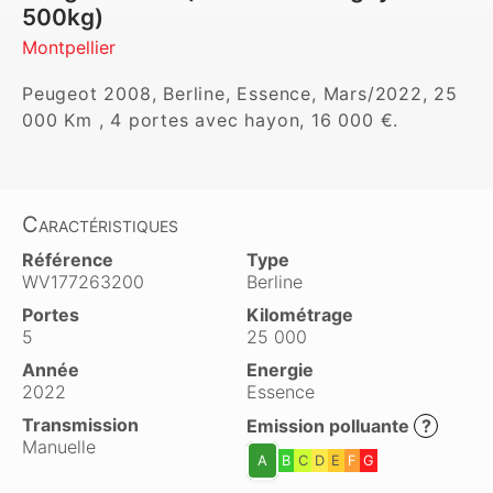
500kg)
Montpellier
Peugeot 2008, Berline, Essence, Mars/2022, 25 
000 Km , 4 portes avec hayon, 16 000 €.
Caractéristiques
Référence
Type
WV177263200
Berline
Portes
Kilométrage
5
25 000
Année
Energie
2022
Essence
Transmission
Emission polluante
?
Manuelle
A
B
C
D
E
F
G