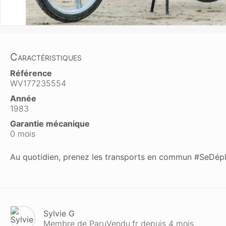
Caractéristiques
Référence
WV177235554
Année
1983
Garantie mécanique
0 mois
Au quotidien, prenez les transports en commun #SeDép
Sylvie G
Membre de ParuVendu.fr depuis 4 mois