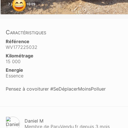
Caractéristiques
Référence
WV177225032
Kilométrage
15 000
Energie
Essence
Pensez à covoiturer #SeDéplacerMoinsPolluer
Daniel M
Membre de ParuVendu.fr depuis 3 mois