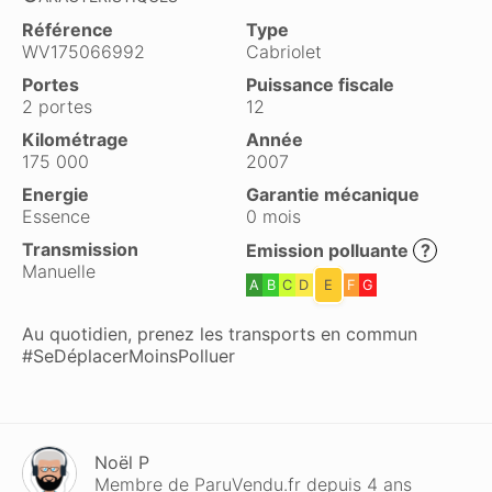
Référence
Type
WV175066992
Cabriolet
Portes
Puissance fiscale
2 portes
12
Kilométrage
Année
175 000
2007
Energie
Garantie mécanique
Essence
0 mois
Transmission
Emission polluante
?
Manuelle
A
B
C
D
E
F
G
Au quotidien, prenez les transports en commun
#SeDéplacerMoinsPolluer
Noël P
Membre de ParuVendu.fr depuis 4 ans