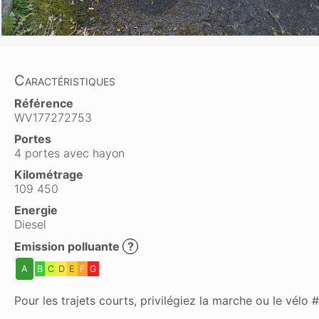
Caractéristiques
Référence
WV177272753
Portes
4 portes avec hayon
Kilométrage
109 450
Energie
Diesel
Emission polluante
?
A
B
C
D
E
F
G
Pour les trajets courts, privilégiez la marche ou le vél