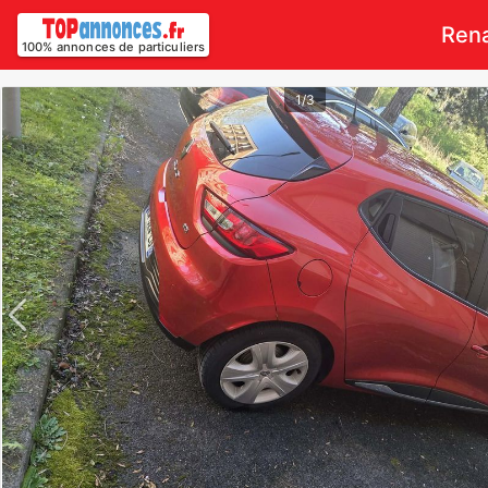
Rena
100% annonces de particuliers
1/3