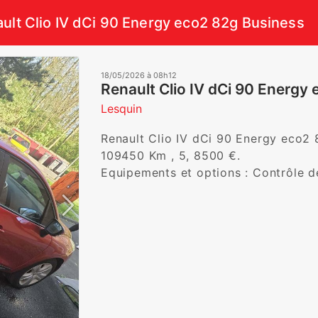
ult Clio IV dCi 90 Energy eco2 82g Business
18/05/2026 à 08h12
Renault Clio IV dCi 90 Energy
Lesquin
Renault Clio IV dCi 90 Energy eco2 8
109450 Km , 5, 8500 €. 

Equipements et options : Contrôle de