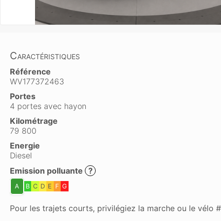
Caractéristiques
Référence
WV177372463
Portes
4 portes avec hayon
Kilométrage
79 800
Energie
Diesel
Emission polluante
?
A
B
C
D
E
F
G
Pour les trajets courts, privilégiez la marche ou le vél