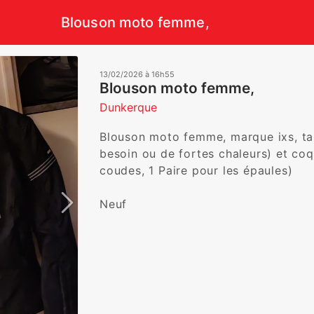
Blouson moto femme,
13/02/2026 à 16h55
Blouson moto femme,
Dunkerque
Blouson moto femme, marque ixs, tail
besoin ou de fortes chaleurs) et coqu
coudes, 1 Paire pour les épaules)

Neuf