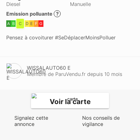
Diesel
Manuelle
Emission polluante
?
A
B
C
D
E
F
G
Pensez à covoiturer #SeDéplacerMoinsPolluer
WISSALAUTO60 E
Membre de ParuVendu.fr depuis 10 mois
Voir la carte
Signalez cette
Nos conseils de
annonce
vigilance