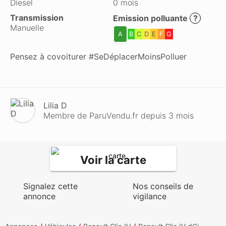
Diesel
0 mois
Transmission
Emission polluante
?
Manuelle
A
B
C
D
E
F
G
Pensez à covoiturer #SeDéplacerMoinsPolluer
Lilia D
Membre de ParuVendu.fr depuis 3 mois
Voir la carte
Signalez cette
Nos conseils de
annonce
vigilance