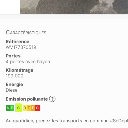
Caractéristiques
Référence
WV177370519
Portes
4 portes avec hayon
Kilométrage
199 000
Energie
Diesel
Emission polluante
?
A
B
C
D
E
F
G
Au quotidien, prenez les transports en commun #SeDép