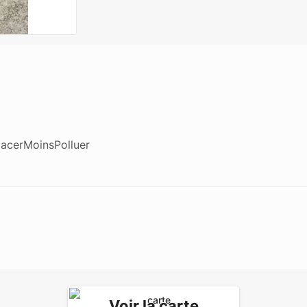
lacerMoinsPolluer
Voir la carte