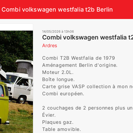
Combi volkswagen westfalia t2b Berlin
14/05/2026 à 13h06
Combi volkswagen westfalia t2
Ardres
Combi T2B Westfalia de 1979 

Aménagement Berlin d'origine.

Moteur 2.0L. 

Boîte longue. 

Carte grise VASP collection à mon n
Combi européen. 

2 couchages de 2 personnes plus un
Évier. 

Plaques gaz. 

Table amovible.
