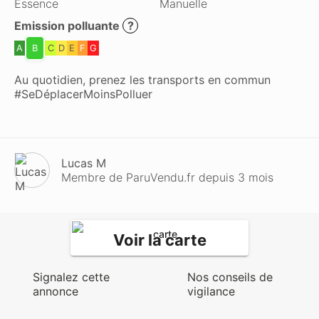
Essence
Manuelle
Emission polluante
?
A
B
C
D
E
F
G
Au quotidien, prenez les transports en commun
#SeDéplacerMoinsPolluer
Lucas M
Membre de ParuVendu.fr depuis 3 mois
Voir la carte
Signalez cette
Nos conseils de
annonce
vigilance