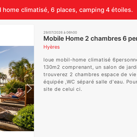
 home climatisé, 6 places, camping 4 étoiles.
29/07/2026 à 06h00
Mobile Home 2 chambres 6 per
Hyères
loue mobil-home climatisé 6personne
130m2 comprenant, un salon de jardin,
trouverez 2 chambres espace de vie 
équipée ,WC séparé salle d'eau. Pour
site de celui ci. 