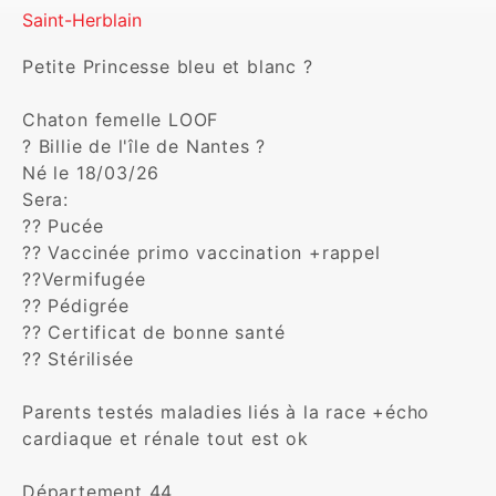
Saint-Herblain
Petite Princesse bleu et blanc ?

Chaton femelle LOOF

? Billie de l'île de Nantes ? 

Né le 18/03/26

Sera:

?? Pucée 

?? Vaccinée primo vaccination +rappel

??Vermifugée 

?? Pédigrée 

?? Certificat de bonne santé

?? Stérilisée 

Parents testés maladies liés à la race +écho 
cardiaque et rénale tout est ok 

Département 44
