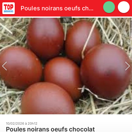
Poules noirans oeufs chocolat
1/3
10/02/2026 à 20h12
Poules noirans oeufs chocolat