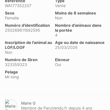
Référence
Type
WA177352207
Vente
Sexe
Moins de 8 semaines
Femelle
Non
Numéro d'identification
Nombre d'animaux dans
250269611692595
la portée
4
Inscription de l'animal au
Age ou date de naissance
LOF/LOOF
25/03/2026
Non
Numéro de Siren
Eleveur
323359323
Oui
Pelage
Mi-long
Marie G
Membre de ParuVendu.fr depuis 4 ans