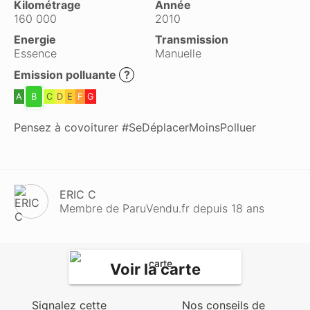
Kilométrage
Année
160 000
2010
Energie
Transmission
Essence
Manuelle
Emission polluante
?
A
B
C
D
E
F
G
Pensez à covoiturer #SeDéplacerMoinsPolluer
ERIC C
Membre de ParuVendu.fr depuis 18 ans
Voir la carte
Signalez cette
Nos conseils de